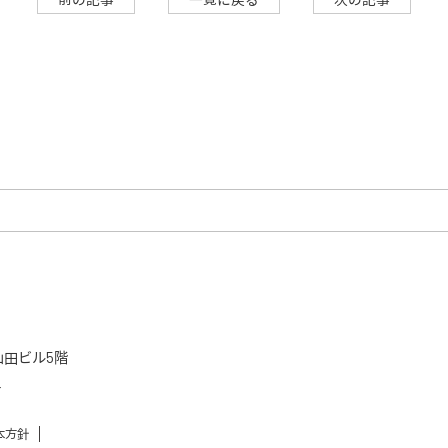
山田ビル5階
4
本方針